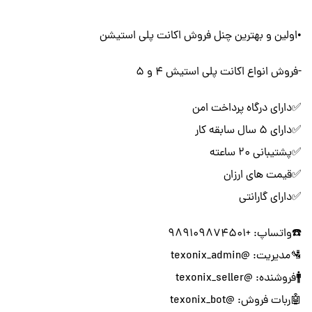
•اولین و بهترین چنل فروش اکانت پلی استیشن
-فروش انواع اکانت پلی استیش ۴ و ۵
✅دارای درگاه پرداخت امن
✅دارای ۵ سال سابقه کار
✅پشتیبانی ۲۰ ساعته
✅قیمت های ارزان
✅دارای گارانتی
☎️واتساپ: +989109874501
🛂مدیریت: @texonix_admin
🚹فروشنده: @texonix_seller
🤖ربات فروش: @texonix_bot