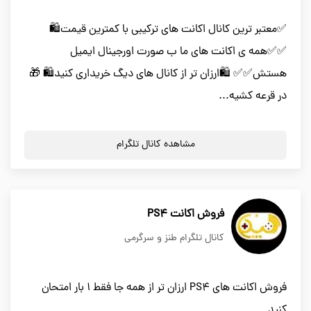
✅معتبر ترین کانال اکانت های ترکیبی با کمترین قیمت🛍️
✅✅همه ی اکانت های ما ب صورت اورجینال ایمیل
هستش✅✅ 🛍️ارزان تر از کانال های دیگ خریداری کنید🛍️ 🎁
در قرعه کشیه...
مشاهده کانال تلگرام
فروش اکانت PS4
کانال تلگرام طنز و سرگرمی
فروش اکانت های PS4 ارزان تر از همه جا فقط 1 بار امتحان
کنید