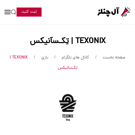
ثبت کنید
TEXONIX | تِکـسآنیکس
صفحه نخست
کانال های تلگرام
بازی
TEXONIX |
تِکـسآنیکس