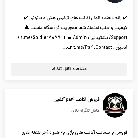
✔️ارائه دهنده انواع اکانت های ترکیبی هکی و قانونی ✔️
کیفیت و جلب اعتماد شما محوریت فروشگاه ماست 👤
Support/ پشتیبانی : t.me/Soldier8089 👨‍💻 Admin /
ادمین : t.me/Ps4_Contact 🤝...
مشاهده کانال تلگرام
فروش اکانت ps4 آنلاین
کانال تلگرام بازی
فروش با ضمانت اکانت های بازی به همراه آخر هفته های