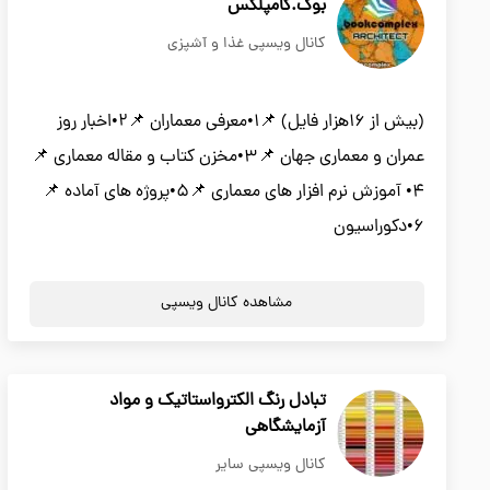
بوک.کامپلکس
کانال ویسپی غذا و آشپزی
(بیش از 16هزار فایل) 📌1•معرفی معماران 📌2•اخبار روز
عمران و معماری جهان 📌3•مخزن کتاب و مقاله معماری 📌
4• آموزش نرم افزار های معماری 📌5•پروژه های آماده 📌
6•دکوراسیون
مشاهده کانال ویسپی
تبادل رنگ الکترواستاتیک و مواد
آزمایشگاهی
کانال ویسپی سایر