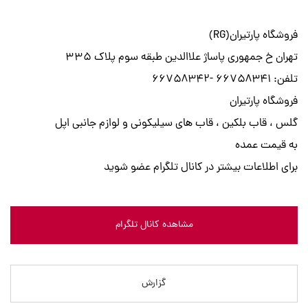
فروشگاه پارتیران(RG)
تهران خ جمهوری پاساژ علاالدین طبقه سوم پلاک ۳۳۵
تلفن: ۶۶۷۵۸۳۴۱ -۶۶۷۵۸۳۴۲
فروشگاه پارتيران
گلس ، قاب بلكين ، قاب هاي سيليكوني و لوازم جانبي اپل
به قيمت عمده
براي اطلاعات بيشتر در كانال تلگرام عضو شويد
مشاهده کانال تلگرام
گزارش