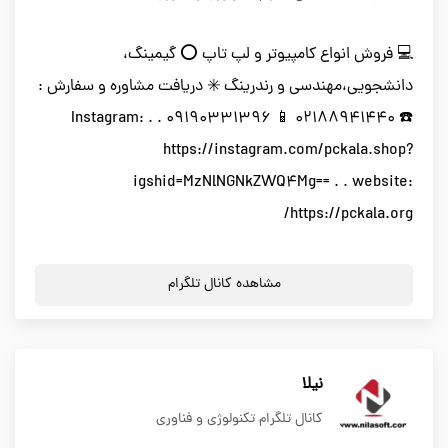
💻 فروش انواع کامپیوتر و لپ تاپ ⭕️ گیمینگ،
دانشجویی،مهندسی و رندرینگ ✳️ دریافت مشاوره و سفارش :
☎️ 02188941440 📱 09190331396 . . Instagram:
https://instagram.com/pckala.shop?
igshid=MzNlNGNkZWQ4Mg== . . website:
https://pckala.org/
مشاهده کانال تلگرام
نیلا
کانال تلگرام تکنولوژی و فناوری