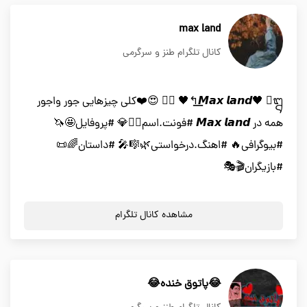
max land
کانال تلگرام طنز و سرگرمی
ᬍ⃟ 🖤↰͟͟𝙈𝙖𝙭 𝙡𝙖𝙣𝙙🖤 ⃟ᬍ 😍❤️کلی چیزهایی جور واجور
همه در 𝙈𝙖𝙭 𝙡𝙖𝙣𝙙 #فونت.اسم👱‍♀️💎 #پروفایل🤩🦄
#بیوگرافی🔥 #اهنگ.درخواستی🌿🎼🎤 #داستان🌈📜
#بازیگران🎬🎭
مشاهده کانال تلگرام
😂پاتوق خنده😂