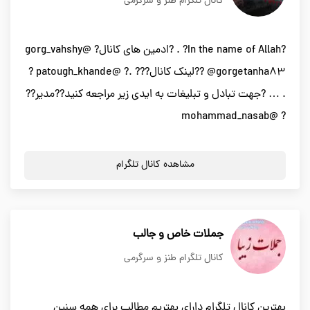
کانال تلگرام طنز و سرگرمی
?In the name of Allah? . ?ادمین های کانال? @gorg_vahshy
@gorgetanha83 ??لینک کانال??? .? @patough_khande ?
. … ?جهت تبادل و تبلیغات به ایدی زیر مراجعه کنید??مدیر??
? @mohammad_nasab
مشاهده کانال تلگرام
جملات خاص و جالب
کانال تلگرام طنز و سرگرمی
بهترين كانال تلگرام داراي بهتريم مطالب براي همه سنين