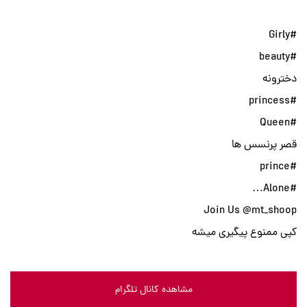
#Girly
#beauty
دخترونه
#princess
#Queen
قصر پرنسس ها
#prince
#Alone…
Join Us @mt_shoop
کپی ممنوع پیگیری میشه
مشاهده کانال تلگرام