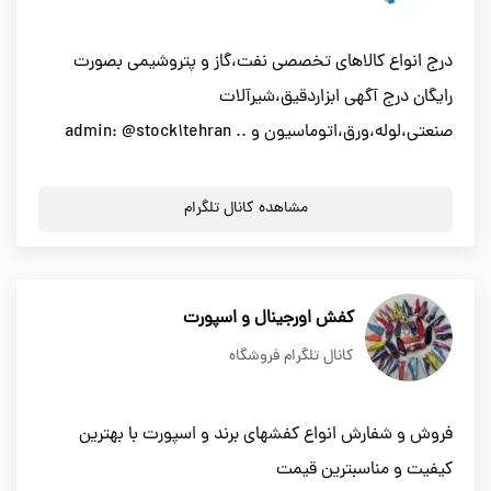
درج انواع كالاهاي تخصصي نفت،گاز و پتروشيمي بصورت
رايگان درج آگهي ابزاردقيق،شيرآلات
صنعتي،لوله،ورق،اتوماسيون و .. admin: @stock1tehran
مشاهده کانال تلگرام
کفش اورجینال و اسپورت
کانال تلگرام فروشگاه
فروش و شفارش انواع کفشهای برند و اسپورت با بهترین
کیفیت و مناسبترین قیمت