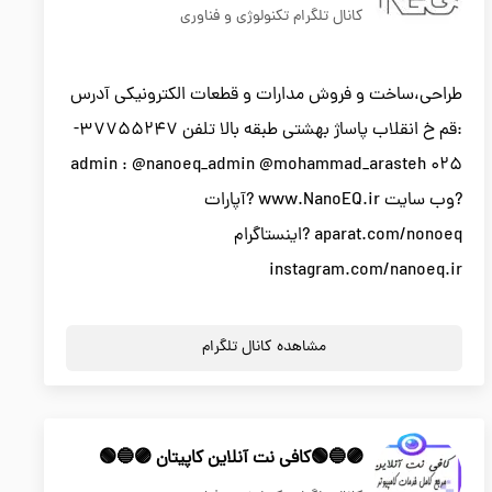
کانال تلگرام تکنولوژی و فناوری
طراحی،ساخت و فروش مدارات و قطعات الکترونیکی آدرس
:قم خ انقلاب پاساژ بهشتی طبقه بالا تلفن 37755247-
025 admin : @nanoeq_admin @mohammad_arasteh
?وب سایت www.NanoEQ.ir ?آپارات
aparat.com/nonoeq ?اینستاگرام
instagram.com/nanoeq.ir
مشاهده کانال تلگرام
🟣🔵🟢کافی نت آنلاین کاپیتان 🟣🔵🟢