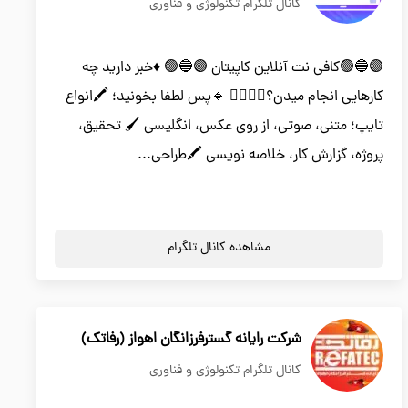
کانال تلگرام تکنولوژی و فناوری
🟣🔵🟢کافی نت آنلاین کاپیتان 🟣🔵🟢 ♦️خبر دارید چه
کارهایی انجام میدن؟🤷‍♂️🤷‍♀️ 🔹پس لطفا بخونید؛ 🖍انواع
تایپ؛ متنی، صوتی، از روی عکس، انگلیسی 🖌 تحقیق،
پروژه، گزارش کار، خلاصه نویسی 🖍طراحی...
مشاهده کانال تلگرام
شرکت رایانه گسترفرزانگان اهواز (رفاتک)
کانال تلگرام تکنولوژی و فناوری