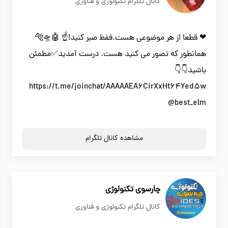
کانال تلگرام تکنولوژی و فناوری
❤ قطعا از هر موضوعی هست.ففط صبر کنید!☝️ 🤖🛸🐅
همانطور که تصور می کنید هست. درست آمدید✅مطمئن
باشید👇👇
https://t.me/joinchat/AAAAAEA6CirXxHt64Yed5w
@best_elm
مشاهده کانال تلگرام
چارسوی تکنولوژی
کانال تلگرام تکنولوژی و فناوری