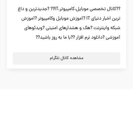
??کانال تخصصی موبایل،کامپیوتر،IT?? ?جدیدترین و داغ
ترین اخبار دنیای IT ?آموزش موبایل وکامپیوتر ?آموزش
شبکه واینترنت ?هک و هشدارهای امنیتی ?ویدئوهای
آموزشی ?دانلود نرم افزار ??با ما به روز باشید??
مشاهده کانال تلگرام