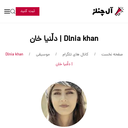
ثبت کنید
Dlnia khan | دڵنیا خان
صفحه نخست
کانال های تلگرام
موسیقی
Dlnia khan
| دڵنیا خان