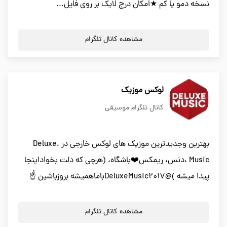
نسخه دمو یا کم ★امکان درج لایک بر روی فایل...
مشاهده کانال تلگرام
لوکس موزیک
کانال تلگرام موسیقی
بهترین وجدیدترین موزیک های لوکس خارجی در ،Deluxe
Music ،دنس، ریمکس❤️باشگاه، (هرچی که دلت بخواداینجا
پیدا میشه )@DeluxeMusic2017باماهمیشه بروزباشین ☝️
مشاهده کانال تلگرام