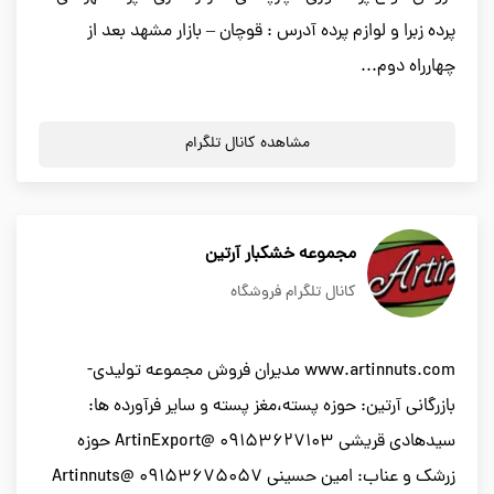
پرده زبرا و لوازم پرده آدرس : قوچان – بازار مشهد بعد از
چهارراه دوم...
مشاهده کانال تلگرام
مجموعه خشکبار آرتین
کانال تلگرام فروشگاه
www.artinnuts.com مدیران فروش مجموعه تولیدی-
بازرگانی آرتین: حوزه پسته،مغز پسته و سایر فرآورده ها:
سیدهادی قریشی 09153627103 @ArtinExport حوزه
زرشک و عناب: امین حسینی 09153675057 @Artinnuts