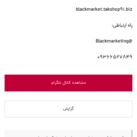
blackmarket.takshop91.biz
راه ارتباطی:
@Blackmarketing
09366527849
مشاهده کانال تلگرام
گزارش