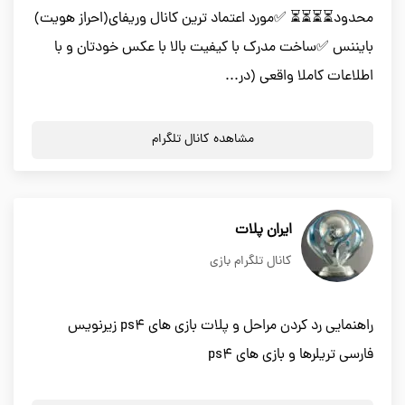
محدود⏳⏳⏳⏳ ✅مورد اعتماد ترین کانال وریفای(احراز هویت)
بایننس ✅ساخت مدرک با کیفیت بالا با عکس خودتان و با
اطلاعات کاملا واقعی (در...
مشاهده کانال تلگرام
ایران پلات
کانال تلگرام بازی
راهنمایی رد کردن مراحل و پلات بازی های ps4 زیرنویس
فارسی تریلرها و بازی های ps4