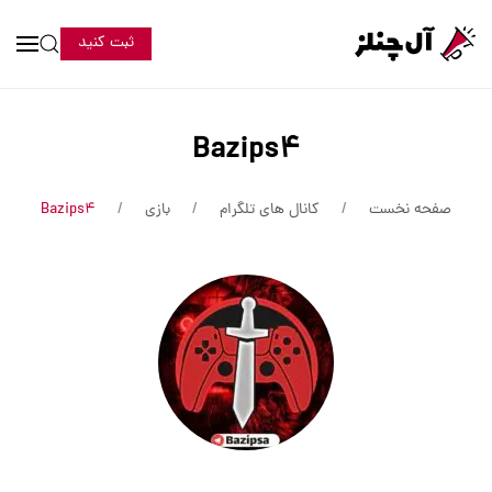
ثبت کنید
Bazips4
صفحه نخست
کانال های تلگرام
بازی
Bazips4