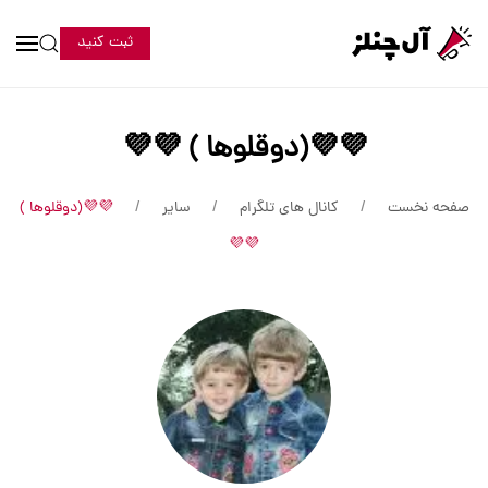
ثبت کنید
💜💜(دوقلوها ) 💜💜
صفحه نخست
کانال های تلگرام
سایر
💜💜(دوقلوها )
💜💜