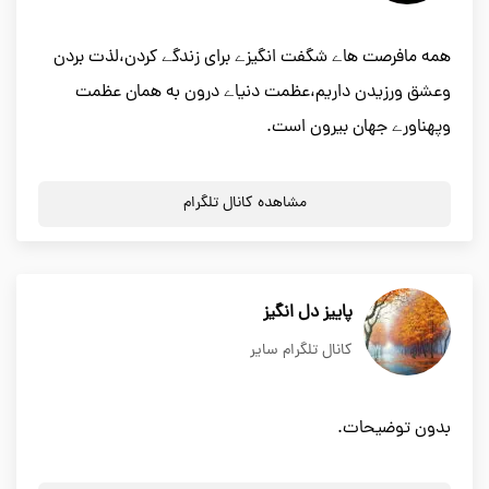
همه مافرصت هاے شگفت انگیزے برای زندگے کردن،لذت بردن
وعشق ورزیدن داریم،عظمت دنیاے درون به همان عظمت
وپهناورے جهان بیرون است.
مشاهده کانال تلگرام
پاييز دل انگيز
کانال تلگرام سایر
بدون توضیحات.