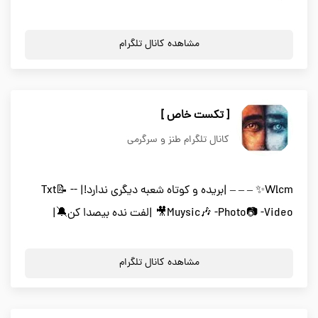
مشاهده کانال تلگرام
[ تکست خاص ]
کانال تلگرام طنز و سرگرمی
Wlcm✨ – – – |بریده و کوتاه شعبه دیگری ندارد!| -Txt📝 -
Muysic🎶 -Photo📷 -Video🎥 |لفت نده بیصدا کن🔕|
مشاهده کانال تلگرام