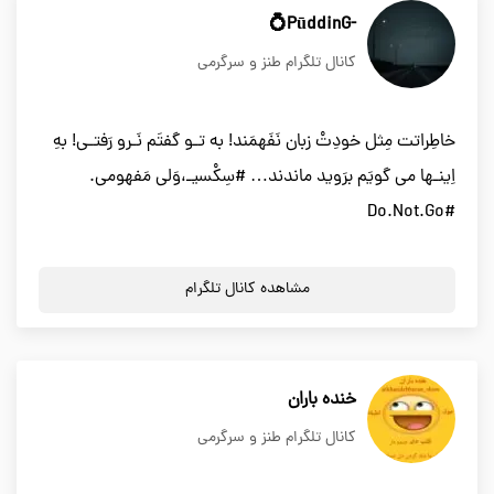
-PūddinG💍
کانال تلگرام طنز و سرگرمی
خاطِراتت مِثل خودِتْ زبان نَفَهمَند! به تـو گفتَم نَـرو رَفتـی! بهِ
اِینـها می گویَم برَوید ماندند… #سِکْسیـ،وَلی مَفهومی.
#Do.Not.Go
مشاهده کانال تلگرام
خنده باران
کانال تلگرام طنز و سرگرمی