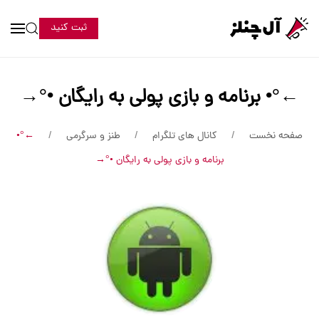
ثبت کنید
←°• برنامه و بازی پولی به رایگان •°→
صفحه نخست
کانال های تلگرام
طنز و سرگرمی
←°•
برنامه و بازی پولی به رایگان •°→