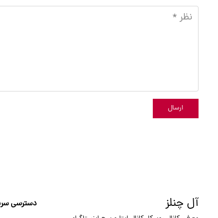
ارسال
آل چنلز
دسترسی سری