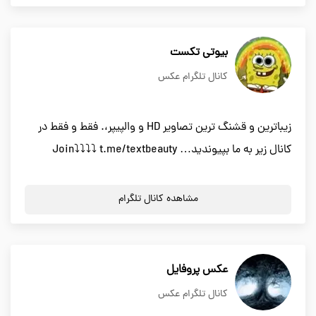
بیوتی تکست
کانال تلگرام عکس
زیباترین و قشنگ ترین تصاویر HD و والپیپر،. فقط و فقط در
کانال زیر به ما بپیوندید… Join⤵⤵⤵⤵ t.me/textbeauty
مشاهده کانال تلگرام
عکس پروفایل
کانال تلگرام عکس