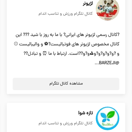
لژیونر
کانال تلگرام ورزش و تناسب اندام
?کانال رسمی لژیونر های ایرانی? با ما به روز با شید ??? این
کانال مخصوص لژیونر های فوتبالیست?⚽ و والیبالیست ⚾
و ?و?و?و?و?و⛳و?و??است. ارتباط با ما ⏰ و تبادل??
@BARZEJI...
مشاهده کانال تلگرام
تازه شو!
کانال تلگرام ورزش و تناسب اندام