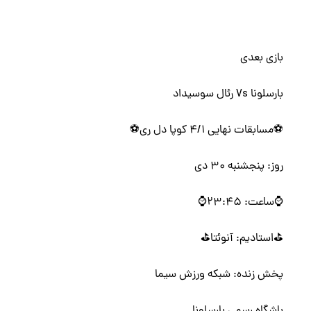
بازی بعدی
بارسلونا Vs رئال سوسیداد
⚽مسابقات نهایی 4/1 کوپا دل ری⚽️
روز: پنجشنبه 30 دی
⌚ساعت: 23:45⌚
⛳️استادیم: آنوئتا⛳️
پخش زنده: شبکه ورزش سیما