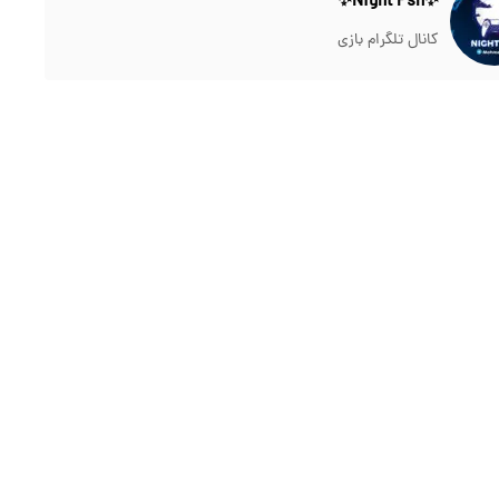
✨Night Psn✨
کانال تلگرام بازی