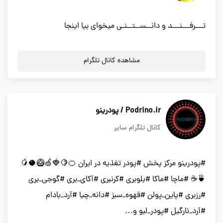
تـــرفـــنـــد و دانــســتــنـی میخوای بیا اینجا
مشاهده کانال تلگرام
Podrino.ir / پودرینو
کانال تلگرام سایر
#پودرینو مرکز پخش #پودر تغذیه در ایران 🍊🍋🍓🍏🥝🥥🥭
🍵☕️ #ماچا #ماکا #بلوبرى #کرنبرى #آکاى_برى #گوجى_برى
#رزبرى #پاین_پولن #قهوه_سبز #دانه_چیا #آرد_بادام
#آرد_نارگیل #پودر_لبو و…