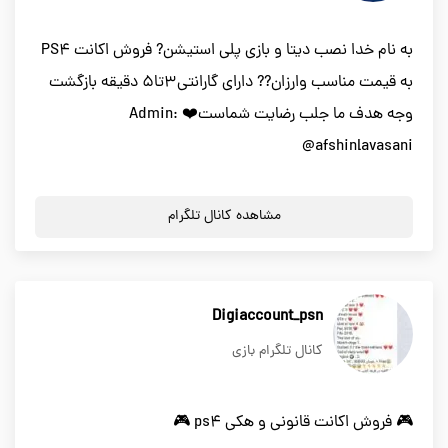
به نام خدا نصب ديتا و بازى پلى استيشن? فروش اكانت PS4
به قيمت مناسب وارزان?? داراى گارانتى3تا5 دقيقه بازگشت
وجه هدف ما جلب رضايت شماست❤️ Admin:
@afshinlavasani
مشاهده کانال تلگرام
Digiaccount_psn
کانال تلگرام بازی
🎮 فروش اکانت قانونی و هکی ps4 🎮