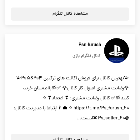
مشاهده کانال تلگرام
Psn furush
کانال تلگرام بازی
💫بهترین کانال برای فروش اکانت های ترکیبی Ps5&Ps4💫
🌹رضایت مشتری اصول کار کانال🌹 ✅💯بااطمینان خرید
کنید💯✅ کانال رضایت مشتری: ❣ اعتماد❣ ⭐
https://t.me/Ps_furush_20 ⭐ 👨‍💼ارتباط با مدیریت کانال:
@Ps_seller_20 ❌لیست...