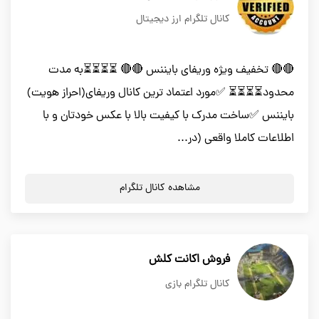
کانال تلگرام ارز دیجیتال
🔴🔴 تخفيف ویژه وریفای بایننس 🔴🔴 ⏳⏳⏳⏳به مدت
محدود⏳⏳⏳⏳ ✅مورد اعتماد ترین کانال وریفای(احراز هویت)
بایننس ✅ساخت مدرک با کیفیت بالا با عکس خودتان و با
اطلاعات کاملا واقعی (در...
مشاهده کانال تلگرام
فروش اکانت کلش
کانال تلگرام بازی