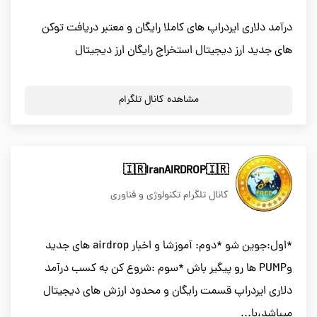
درآمد دلاری ایردراپ های کاملا رایگان و معتبر دریافت توکن
های جدید ارز دیجیتال استخراج رایگان ارز دیجیتال
مشاهده کانال تلگرام
🇮🇷IranAIRDROP🇮🇷
کانال تلگرام تکنولوژی و فناوری
*اول:جوین شو *دوم: آموزشا و اخبار airdrop های جدید
وPUMP ها رو پیگیر باش *سوم :شروع کن به کسب درآمد
دلاری ایردراپ قسمت رایگان و محدود ارزش های دیجیتال
میباشد،با...