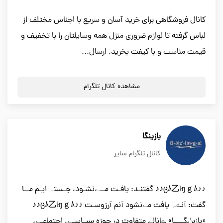
کانال فروشگاهی برای خرید آسان و سریع با اجناس مختلف از
لباس گرفته تا لوازم ضروری منزل همه وسایلتان را با تخفیف و
قیمت مناسب و با کیفت بخرید. ارسال...
مشاهده کانال تلگرام
بازینگا
کانال تلگرام سایر
♪♪ცﾑ乙łŋｇﾑ♪♪ گفتنـد: یافـت مــےنشـود، جـستہ ایـم مــا
گفت: آنڪہ یافت مےنشود آنم آرزوسـت ♪♪ცﾑ乙łŋｇﾑ♪♪
«بازیݩگــــا» ڪانالے متفاوت در حوزه سیـاسـے، اجتماعـے،