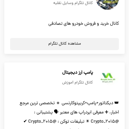
کانال تلگرام وسایل نقلیه
کانال خرید و فروش خودرو های تصادفی
مشاهده کانال تلگرام
پامپ ارز دیجیتال
کانال تلگرام آموزش
👑 دیکتاتور+پامپ+کریپتوکارنسی 🔹 تخصصی ترین مرجع
اخبار، ➕ معرفی ایردراپ های معتبر 🗣️ پشتیبانی :
@Crypto_2015 ☀ تبلیغات توکن : @Crypto_2015 ✔