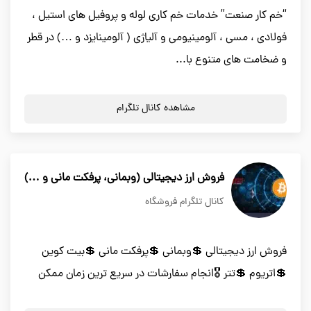
“خم کار صنعت” خدمات خم کاری لوله و پروفیل های استیل ،
فولادی ، مسی ، آلومینیومی و آلیاژی ( آلومینایزد و …) در قطر
و ضخامت های متنوع با...
مشاهده کانال تلگرام
فروش ارز دیجیتالی (وبمانی، پرفکت مانی و …)
کانال تلگرام فروشگاه
فروش ارز دیجیتالی 💲وبمانی 💲پرفکت مانی 💲بیت کوین
💲اتریوم 💲تتر 🎖️انجام سفارشات در سریع ترین زمان ممکن