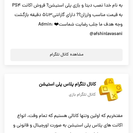
به نام خدا نصب ديتا و بازى پلى استيشن? فروش اكانت PS4
به قيمت مناسب وارزان?? داراى گارانتى3تا5 دقيقه بازگشت
وجه هدف ما جلب رضايت شماست❤️ Admin:
@afshinlavasani
مشاهده کانال تلگرام
کانال تلگرام پلاس پلی استیشن
کانال تلگرام بازی
مفتخریم که اولین وتنها کانالی هستیم که تمام وقت، انواع
اکانت های پلاس پلی استیشن به صورت اورجینال و قانونی و