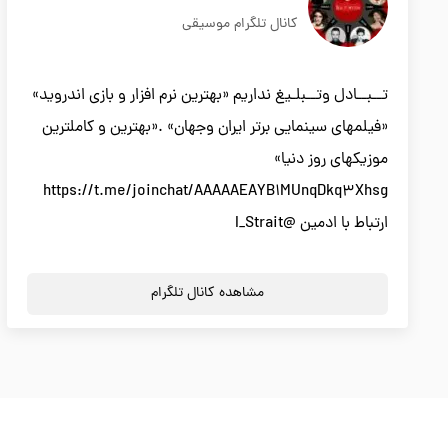
کانال تلگرام موسیقی
تــبــادل وتــبلـیغ نداریم «بهترین نرم افزار و بازی اندروید»
«فیلمهای سینمایی برتر ایران وجهان» .«بهترین و کاملترین
موزیکهای روز دنیا»
https://t.me/joinchat/AAAAAEAYB1MUnqDkq3Xhsg
ارتباط با ادمین @I_Strait
مشاهده کانال تلگرام