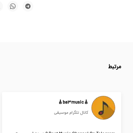
مرتبط
🎸ba3music🎸
کانال تلگرام موسیقی