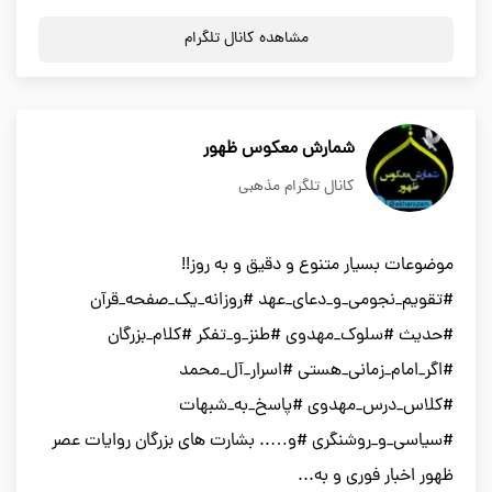
مشاهده کانال تلگرام
شمارش معکوس ظهور
کانال تلگرام مذهبی
موضوعات بسیار متنوع و دقیق و به روز!!
#تقویم_نجومی_و_دعای_عهد #روزانه_یک_صفحه_قرآن
#حدیث #سلوک_مهدوی #طنز_و_تفکر #کلام_بزرگان
#اگر_امام_زمانی_هستی #اسرار_آل_محمد
#کلاس_درس_مهدوی #پاسخ_به_شبهات
#سیاسی_و_روشنگری #و….. بشارت های بزرگان روایات عصر
ظهور اخبار فوری و به...