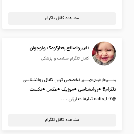
مشاهده کانال تلگرام
تغییرواصلاح رفتارکودک ونوجوان
کانال تلگرام سلامت و پزشکی
﷽ تخصصی ترین کانال روانشناسی
تلگرام❣️ ●روانشناسی ●موزیک ●عکس ●تکست
@nafis_tr6 تبلیغات ارزان . . .
مشاهده کانال تلگرام