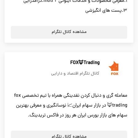
۱.معرفی محصولات و خدمات آینوتی inoti ۲.درآمدزایی
۳.پست های انگیزشی
مشاهده کانال تلگرام
FOX🦊Trading
کانال تلگرام اقتصاد و دارایی
معامله گری و دنبال کردن نقدینگی همراه با تیم تخصصی fox
🦊trading در بازار سهام ایران📈 نوسانگیری و معرفی بهترین
سهام های بازار بورس ایران هر روز در فاکس تریدینگ.
مشاهده کانال تلگرام