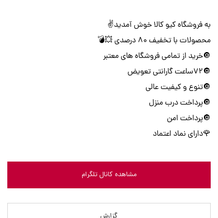
به فروشگاه کیو کالا خوش آمدید✌️
محصولات با تخفیف ۸۰ درصدی 💥💣
🔘خرید از تمامی فروشگاه های معتبر
🔘72ساعت گارانتی تعویض
🔘تنوع و کیفیت عالی
🔘پرداخت درب منزل
🔘پرداخت امن
🌹داراي نماد اعتماد
مشاهده کانال تلگرام
گزارش