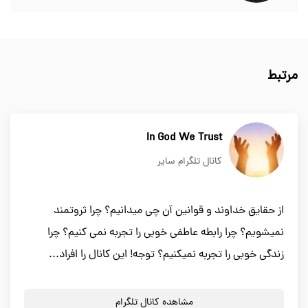
مرتبط
In God We Trust
کانال تلگرام سایر
از حقايق خداوند و قوانين آن چي ميدانيم؟ چرا ثروتمند
نميشويم؟ چرا رابطه عاطفي خوبي را تجربه نمي كنيم؟ چرا
زندگي خوبي را تجربه نميكنيم؟ توجه! اين كانال را افراد...
مشاهده کانال تلگرام