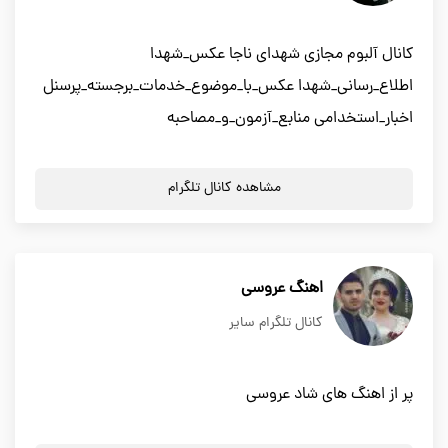
کانال آلبوم مجازی شهدای ناجا عکس_شهدا
اطلاع_رسانی_شهدا عکس_با_موضوع_خدمات_برجسته_پرسنل
اخبار_استخدامی منابع_آزمون_و_مصاحبه
مشاهده کانال تلگرام
اهنگ عروسي
کانال تلگرام سایر
پر از اهنگ هاي شاد عروسي