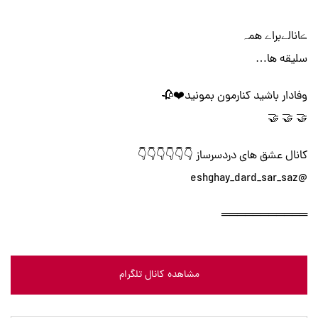
ڪانالےبراے همہ
سلیقه ها…
وفادار باشید کنارمون بمونید❤️🥀
🤝 🤝 🤝
کانال عشق های دردسرساز 👇👇👇👇👇👇
@eshghay_dard_sar_saz
═══════════
مشاهده کانال تلگرام