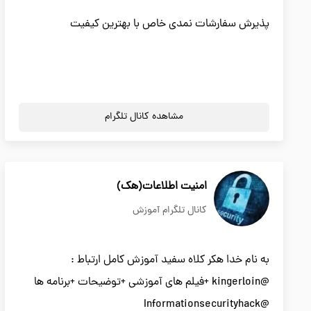
پذیرش سفارشات نمدی خاص با بهترین کیفیت
مشاهده کانال تلگرام
امنیت اطلاعات(هک)
کانال تلگرام آموزش
به نام خدا هکر کلاه سفید آموزش کامل ارتباط :
@kingerloin +فیلم های آموزشی +توضیحات +برنامه ها
@Informationsecurityhack