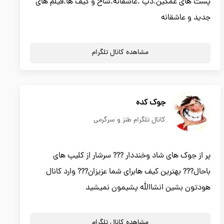
پست های غمگین.دپ .عاشقانه.شاخ و گیف ها.فیلم های
جدید و عاشقانه
مشاهده کانال تلگرام
جوک کده
کانال تلگرام طنز و سرگرمی
پر از جوک های شاد وخنددار ??? سرشار از کلیپ های
باحال??? بهترین کیف هابرای شما عزیزان??? وارد کانال
هودتون بشین انشاالله پشیمون نمیشید
مشاهده کانال تلگرام