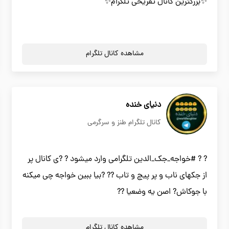
✨بزرگترين كانال تفریحی تلگرام✨
مشاهده کانال تلگرام
دنیای خنده
کانال تلگرام طنز و سرگرمی
? ? #خواجه_جک_الدین تلگرامی وارد میشود ? ?ی کانال پر
از جکهای ناب و پر پیچ و تاب ?? ?بیا ببین خواجه چی میکنه
با جوکاش? اصن یه وضعیا ??
مشاهده کانال تلگرام