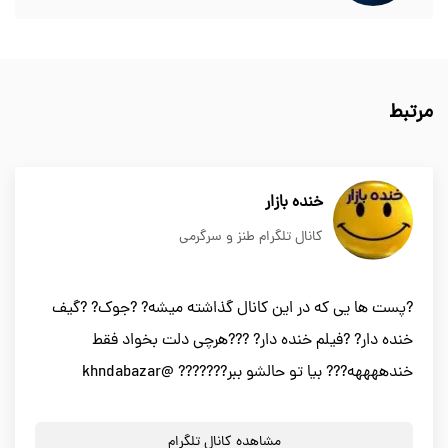
مرتبط
خنده بازار
کانال تلگرام طنز و سرگرمی
?پست ها یی که در این کانال گذاشته میشه? ?جوک? ?گیف
خنده دار? ?فیلم خنده دار? ???هرچی دلت بخواد فقط
خندههههه??? بیا تو حالشو ببر??????? @khndabazar
مشاهده کانال تلگرام