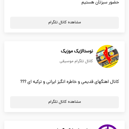
حضور سبزتان هستیم
مشاهده کانال تلگرام
نوستالژيك موزيك
کانال تلگرام موسیقی
كانال اهنگهاي قديمي و خاطره انگيز ايراني و تركيه اي ???
مشاهده کانال تلگرام