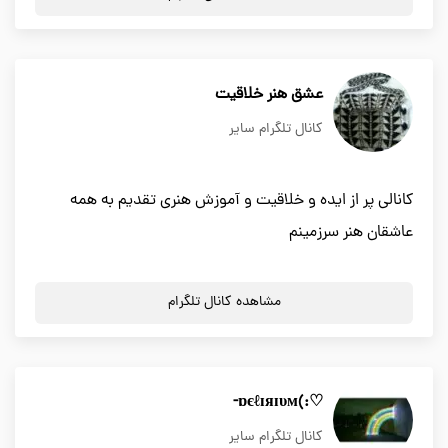
عشق هنر خلاقیت
کانال تلگرام سایر
کانالی پر از ایده و خلاقیت و آموزش هنری تقدیم به همه
عاشقان هنر سرزمینم
مشاهده کانال تلگرام
♡:)ɒєℓɪяɪυм-
کانال تلگرام سایر