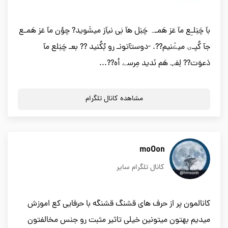
بآ چَنِلـِع مآ عَز هَمـہ چَنِل هآ بٰی نیآز میشَوید? چؤن مآ عَز هَمـع
جآ کُپـۍ میڪُنیم??. -دوستآتونـ رو بُکُنید ?? بعـ چَنِلع مآ
دَعوَت?? لِفټ هَم نَدید مِرسے أه??...
مشاهده کانال تلگرام
moOon
کانال تلگرام سایر
کانالمون پر از حرف های قشنگ قشنگه با حرفایی کع اموزش
میدیم بهتون میتونین خیلی تاثیر مثبت رو جنس مخالفتون