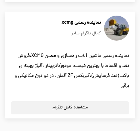
نماینده رسمی xcmg
کانال تلگرام سایر
نماینده رسمی ماشین آلات راهسازی و معدن XCMG،فروش
نقد و اقساط با بهترین قیمت، موتورکاترپیلار ،آلیاژ بهینه ی
باکت(ضد فرسایش)،گیربکس ZF آلمان، در دو نوع مکانیکی و
برقی
مشاهده کانال تلگرام