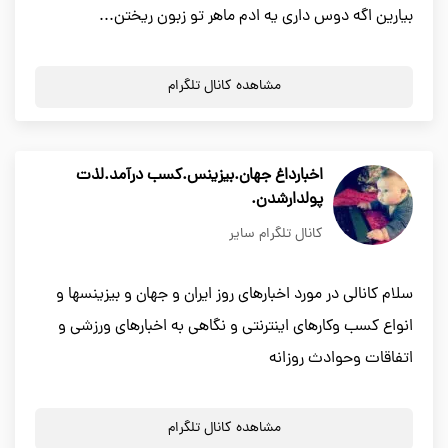
بیارین اگه دوس داری یه ادم ماهر تو زبون ریختن...
مشاهده کانال تلگرام
اخبارداغ جهان.بیزینس.کسب درآمد.لذت
پولدارشدن.
کانال تلگرام سایر
سلام كانالي در مورد اخبارهاي روز ايران و جهان و بيزينسها و
انواع كسب وكارهاي اينترنتي و نگاهي به اخبارهاي ورزشي و
اتفاقات وحوادث روزانه
مشاهده کانال تلگرام