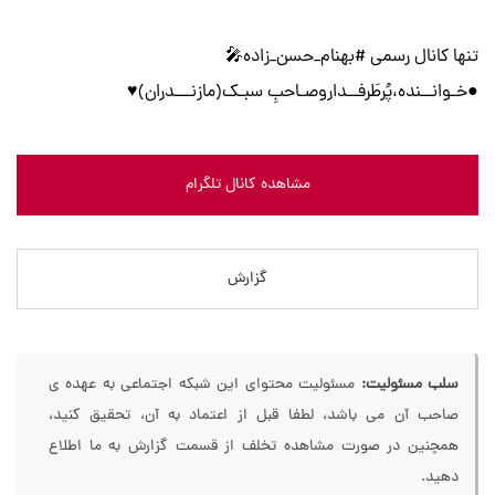
تنها کانال رسمی #بهنام_حسن_زاده🎤
●خـوانــنده،پُرطَرفــداروصـاحبِ سبـک(مازنـــدران)♥
مشاهده کانال تلگرام
گزارش
سلب مسئولیت:
مسئولیت محتوای این شبکه اجتماعی به عهده ی
صاحب آن می باشد، لطفا قبل از اعتماد به آن، تحقیق کنید،
همچنین در صورت مشاهده تخلف از قسمت گزارش به ما اطلاع
دهید.