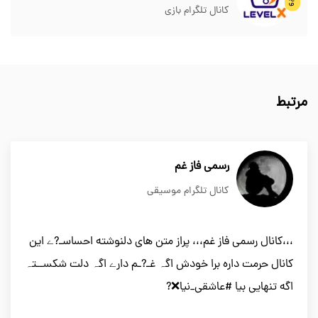
کانال تلگرام بازی
مرتبط
رسمی فاز غم
کانال تلگرام موسیقی
،،،کانال رسمی فاز غم،،، پراز متن های دلنوشته احساسـ?ے این
کانال حرمت داره برا خودش اگہ غـ?ـم دارے اگہ دلت شکســتہ
اگه تنهایی بیا #عاشقی_نیا❌?