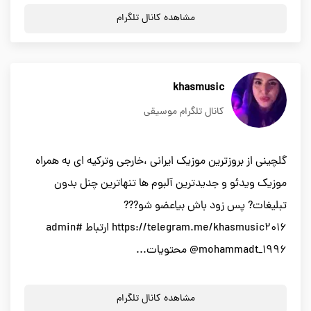
مشاهده کانال تلگرام
khasmusic
کانال تلگرام موسیقی
گلچینی از بروزترین موزیک ایرانی ،خارجی وترکیه ای به همراه
موزیک ویدئو و جدیدترین آلبوم ها تنهاترین چنل بدون
تبلیغات? پس زود باش بیاعضو شو???
https://telegram.me/khasmusic2016 ارتباط #admin
@mohammadt_1996 محتویات...
مشاهده کانال تلگرام