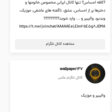
?کافه احساس? تنها کانال ایرانی مخصوص خانومها و
دخترها پر از احساس، عشق، ناگفته های عاشقی، موزیک،
ویدیو، والپیپر و … وارد شوید?????????
https://t.me/joinchat/AAAAAEeLElmf-bE5g8JDMA
مشاهده کانال تلگرام
wallpaper127
کانال تلگرام عکس
والپیپر و موزیک