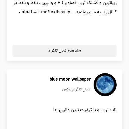
زیباترین و قشنگ ترین تصاویر HD و والپیپر،. فقط و فقط در
کانال زیر به ما بپیوندید… Join⤵⤵⤵⤵ t.me/textbeauty
مشاهده کانال تلگرام
blue moon wallpaper
کانال تلگرام عکس
ناب ترین و با کیفیت ترین والپیپر ها