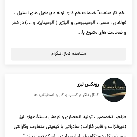
“خم کار صنعت” خدمات خم کاری لوله و پروفیل های استیل ،
فولادی ، مسی ، آلومینیومی و آلیاژی ( آلومینایزد و …) در قطر
و ضخامت های متنوع با...
مشاهده کانال تلگرام
رونکس لیزر
کانال تلگرام کسب و کار و استارتاپ ها
طراحي تخصصي ، توليد انحصاري و فروش دستگاههاي ليزر
(غيرفلزات و فايبر فلزات) صادراتي با كيفيتي متفاوت وگارانتي
تعويض كل دستگاه براي اولين بار درايران كه تحت برند ”