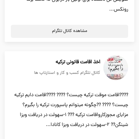
رونكس...
مشاهده کانال تلگرام
اخذ اقامت قانونی ترکیه
کانال تلگرام کسب و کار و استارتاپ ها
????اقامت موقت ترکیه چیست؟ ???? ????اقامت دایم ترکیه
چیست؟ ???? ??چگونه میتوانم پاسپورت ترکیه را بگیرم؟
مزاياي مجوزكارواقامت تركيه ??? ١-سهولت در دريافت ويزا
شينگن?? ٢-سهولت در دريافت ويزا كانادا...