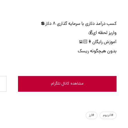
کسب درآمد دلاری با سرمایه گذاری 8 دلار💲
واریز لحظه ای💰
آموزش رایگان👨🏻‍💻
بدون هیچگونه ریسک
مشاهده کانال تلگرام
#اتریوم
#ارز