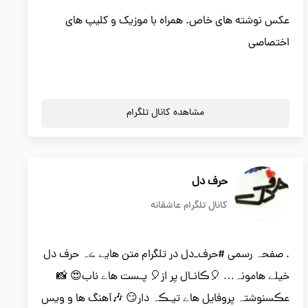
عکس نوشته های خاص. همراه با موزیک و کلیپ های
اختصاصی
مشاهده کانال تلگرام
حرف دل
کانال تلگرام عاشقانه
. صفحہ رسمي #حرف_دل در تلگرام متن هایے ڪہ حرف دل
خیلے هامونہ… 🎈ڪانـال پر از🎈 پـست هاے ناب😍 📸
عڪسنوشتہ پروفایل هاے تیـڪہ دار😏 🎶آهنگ ها و ویس