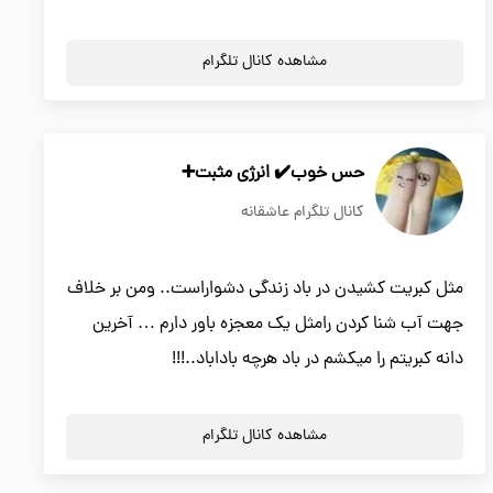
مشاهده کانال تلگرام
حس خوب✔️ انرژی مثبت➕
کانال تلگرام عاشقانه
مثل کبریت کشیدن در باد زندگی دشواراست.. ومن بر خلاف
جهت آب شنا کردن رامثل یک معجزه باور دارم … آخرین
دانه کبریتم را میکشم در باد هرچه باداباد..!!!
مشاهده کانال تلگرام