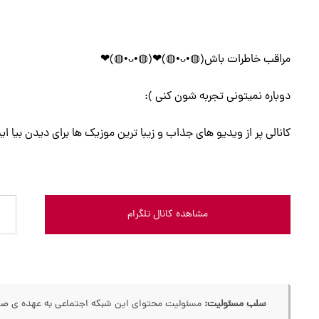
مراقب خاطرات باش(◍•ᴗ•◍)❤(◍•ᴗ•◍)❤
دوباره نمیتونی تجربه شون کنی ):
کانالی پر از ویدیو های جذاب و زیبا ترین موزیک ها برای دیدن ب
مشاهده کانال تلگرام
سلب مسئولیت:
مسئولیت محتوای این شبکه اجتماعی به عهده ی صاحب