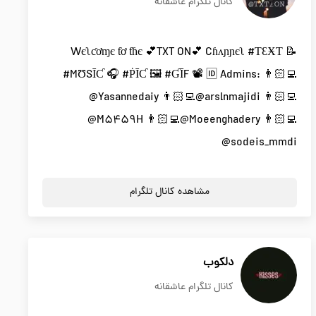
کانال تلگرام عاشقانه
Wєʅƈơɱє ƭơ ƭɦє 💕TXT ON💕 Cɦʌɲɲєʅ #ƬƐӾƬ 📝
#MƱSĪƇ 🎧 #ṖĪƇ 🖼 #ƓĪF 📽 🆔 Admins: 👨🏻‍💻
@Yasannedaiy 👨🏻‍💻@arslnmajidi 👨🏻‍💻
@M5459H 👨🏻‍💻@Moeenghadery 👨🏻‍💻
@sodeis_mmdi
مشاهده کانال تلگرام
دلكوب
کانال تلگرام عاشقانه