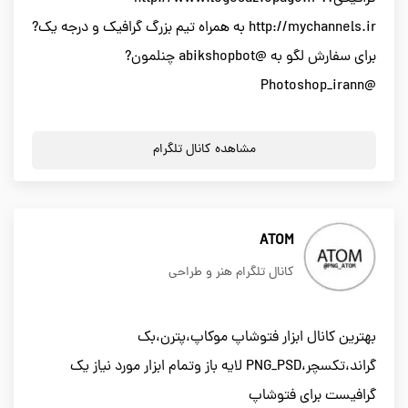
http://mychannels.ir به همراه تیم بزرگ گرافیک و درجه یک?
برای سفارش لگو به @abikshopbot چنلمون?
@Photoshop_irann
مشاهده کانال تلگرام
ATOM
کانال تلگرام هنر و طراحی
بهترین کانال ابزار فتوشاپ موکاپ،پترن،بک
گراند،تکسچر،PNG_PSD لایه باز وتمام ابزار مورد نیاز یک
گرافیست برای فتوشاپ