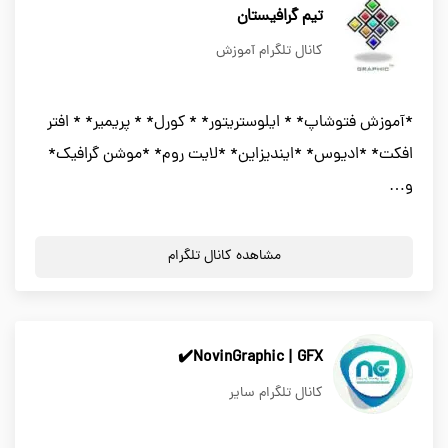
تیم گرافیستان
کانال تلگرام آموزش
*آموزش فتوشاپ* * ایلوستریتور* * کورل* * پریمیر* * افتر
افکت* *ادیوس* *ایندیزاین* *لایت روم* *موشن گرافیک*
و…
مشاهده کانال تلگرام
NovinGraphic | GFX✔️
کانال تلگرام سایر