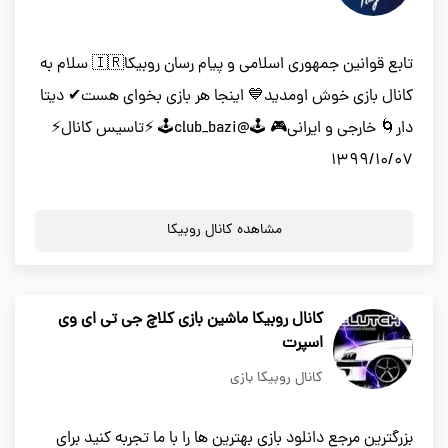
تابع قوانین جمهوری اسلامی و پیام رسان روبیکا🇮🇷 سلام به
کانال بازی خوش اومدید💙 اینجا هر بازی بخوای هست✔ دیتا
دار🌀 خارجی و ایرانی🎮 🕹@club_bazi🕹 ⚡تاسیس کانال⚡
1399/10/07
مشاهده کانال روبیکا
کانال روبیکا ماشین بازی کلاچ جی تی ای وی
اسپرت
کانال روبیکا بازی
بزرگترین مرجع دانلود بازی بهترین ها را با ما تجربه کنید برای