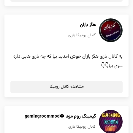
هگز باران
کانال روبیکا بازی
به کانال بازی هگز بازان خوش امدید بیا که چه بازی هایی داره
سری بیا👇👇
مشاهده کانال روبیکا
گیمینگ روم مود 🔱gamingroommod
کانال روبیکا بازی