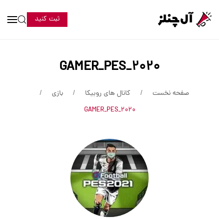
ثبت کنید
GAMER_PES_2020
صفحه نخست
کانال های روبیکا
بازی
GAMER_PES_2020