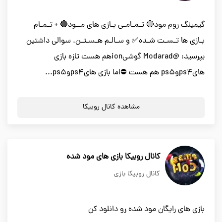
گیمینگ روم مود🔴 تـمـامـی بـازی های مــود🔴 + تـمـام
بـازی ها تـسـت شـده✅ و سـالـم هـسـتـن. سوالی داشتین
بپرسید: @Modarad گوشیionهم هست تازه بازی
هایps4وps5 هم هست ⛔اما بازی هایps4وps5...
مشاهده کانال روبیکا
کانال روبیکا بازی های مود شده
کانال روبیکا بازی
بازی های رایگان مود شده رو دانلود کن