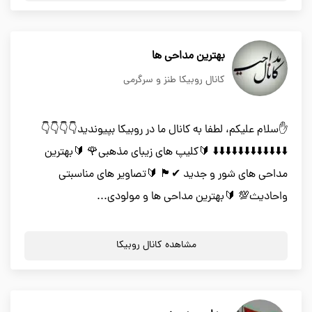
بهترین مداحی ها
کانال روبیکا طنز و سرگرمی
✋سلام علیکم، لطفا به کانال ما در روبیکا بپیوندید👇👇👇👇
⬇️⬇️⬇️⬇️⬇️⬇️⬇️⬇️⬇️⬇️⬇️⬇️ 🔰کلیپ های زیبای مذهبی🌹 🔰بهترین
مداحی های شور و جدید ✔🏴 🔰تصاویر های مناسبتی
واحادیث💯 🔰بهترین مداحی ها و مولودی...
مشاهده کانال روبیکا