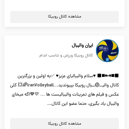
مشاهده کانال روبیکا
ایران والیبال
کانال روبیکا ورزش و تناسب اندام
⬛️◼️◾️▪️◾️◼️⬛️ ♥️سلام والیبالیای عزیز♥️ ✅به اولین و بزرگترین
کانال والیــ🏐ــبال روبیکا بپیوندید…IranVolleyball🌈💥 کلی
عکس و فیلم های تمرینات والیبالیست ها … 💛💙اگه میخای
والیبال یاد بگیری، حتما عضو این کانال...
مشاهده کانال روبیکا