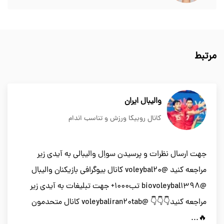
مرتبط
والیبال ایران
کانال روبیکا ورزش و تناسب اندام
جهت ارسال نظرات و پرسیدن سواِل والیبالی به آیدی زیر
مراجعه کنید @voleybal20 کانال بیوگرافی بازیکنان والیبال
@biovoleybal1398 تب1000+ جهت تبلیغات به آیدی زیر
مراجعه کنید👇👇👇 @voleybaliran20tab کانال متحدمون
🔥...