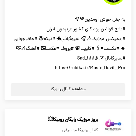
به چنل خوش اومدین💙🌹
#تابع.قوانین.روبیکای.کشور.عزیزمون.ایران
#ریمیکس_موزیک🎶🎧 #بیوگرافی🐲 #تیکه😻 #حاضرجوابی
🔥 #تکست♥️🖇 #کلیپــ 📽 #پروف #عکسـ🖼 #آهنگ🎶🎼
#مدیرکانال👔:@Sad_11111
https://rubika.ir/Music_Devil__Pro
مشاهده کانال روبیکا
بروز موزیک رایگان روبیکا💥
کانال روبیکا موسیقی