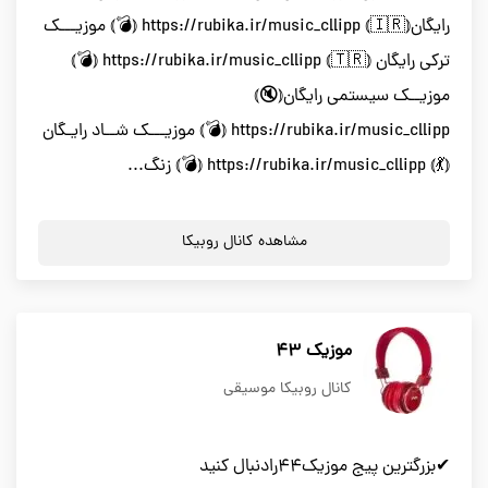
رایگان⦅🇮🇷⦆ https://rubika.ir/music_cllipp ⦅💣⦆ موزیـــک
ترکی رایگان ⦅🇹🇷⦆ https://rubika.ir/music_cllipp ⦅💣⦆
موزیــک سیستمی رایگان⦅🔇⦆
https://rubika.ir/music_cllipp ⦅💣⦆ موزیـــک شــاد رایـگان
⦅💃⦆ https://rubika.ir/music_cllipp ⦅💣⦆ زنگ...
مشاهده کانال روبیکا
موزیک 43
کانال روبیکا موسیقی
✔بزرگترین پیج موزیک۴۴رادنبال کنید