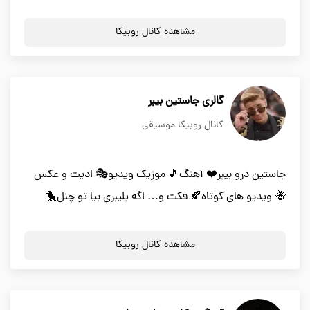
مشاهده کانال روبیکا
گالری جاستین بیبر
کانال روبیکا موسیقی
جاستین درو بیبر❤️ آهنگ🎵 موزیک ویدیو🎭 ادیت و عکس
🐝 ویدیو های کوتاه🍂 فکت و… اگه بلیبری بیا تو چنل🐤
مشاهده کانال روبیکا