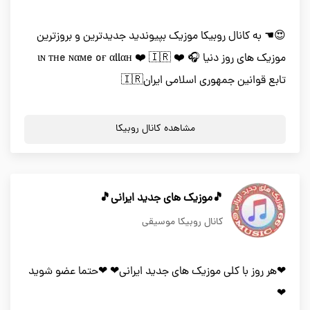
😍☚ به کانال روبیکا موزیک بپیوندید جدیدترین و بروزترین
موزیک های روز دنیا 🎧 ❤️ ιɴ тнe ɴαмe oғ αllαн ❤️ 🇮🇷
تابع قوانین جمهوری اسلامی ایران🇮🇷
مشاهده کانال روبیکا
🎵موزیک های جدید ایرانی🎵
کانال روبیکا موسیقی
❤هر روز با کلی موزیک های جدید ایرانی❤ ❤حتما عضو شوید
❤