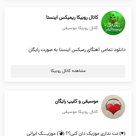
کانال روبیکا ریمیکس اینستا
کانال روبیکا موسیقی
دانلود تمامی آهنگای رمیکس اینستا به صورت رایگان
مشاهده کانال روبیکا
موسیقی و کلیپ رایگان
کانال روبیکا موسیقی
⦅♥️⦆ نت نداری موزیک دان کنی؟؟ ⦅💣⦆ موزیـــک ایرانی