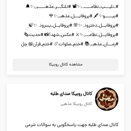
#ڪلیـــپ_نظامـــــے✨📽 #تلنگـــر_مذهـــــبۍ✨🔔
#بیـــــو✨🖋 #پروفایـــل_مذهبۍ✨🌹
#پروفایــل_دخترونہ✨🌸 #پروفایــل_پسرونہ✨🍃
#پروفایــل_نظامــۍ✨⚔ #عکس_شهدآ📸 #حدیث🗞
#رمـــآن_مذهبۍ📚 #ختم_صلوات📿 #ختم_قرآن📖 چل
مشاهده کانال روبیکا
کانال روبیکا صدای طلبه
کانال روبیکا مذهبی
کانال صدای طلبه جهت پاسخگویی به سوالات شرعی