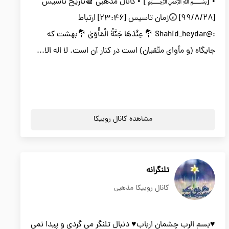
•°[﷽ ]°• کانال مذهبی 📆تاریخ تاسیس
[۹۹/۸/۲۸] 🕢زمان تاسیس [۲۳:۴۶] ارتباط
:@Shahid_heydar 💐 عِنْدَهَا جَنَّةُ الْمَأْوَىٰ 💐بهشت که
جایگاه (و مأوای متّقیان) است در کنار آن است. لا اله الا...
مشاهده کانال روبیکا
تلنگرانه
کانال روبیکا مذهبی
♥️بسم الرب چشمان ارباب♥️ دنبال تلنگر می گردی و پیدا نمی