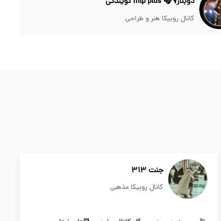
دوبلاژ🎙🎧 mlp plus گویندگی
کانال روبیکا هنر و طراحی
جنت 313
کانال روبیکا مذهبی