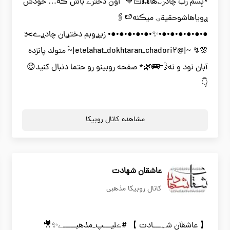
*بِسم رب چادر؎ها👸🏻🧡” اون دخترے باش ڪه… خودش
ࢪویاهاشوحقیقۍ میڪنه🍉🖇
●•●•●•●•●•●•✨•●•●•●•●•●• زیࢪوبم دختࢪان چادࢪے✂️
🌸↯ ~|@etelahat_dokhtaran_chadori2|~ۘ متولد پانزده
آبان نود و نه💨🚌🌿* صفحه روبینو رو حتما دنبال کنید😉
👇
مشاهده کانال روبیکا
عاشقان شهادت
کانال روبیکا مذهبی
【 عاشقآن شہـــادت 】 #ڪلیـــپ_مذهبـــــے✨🎥