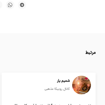
مرتبط
شمیم یار
کانال روبیکا مذهبی