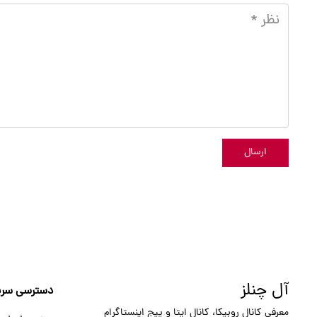
ارسال
آل چنلز
دسترسی سری
معرفی کانال روبیکا، کانال ایتا و پیج اینستاگرام