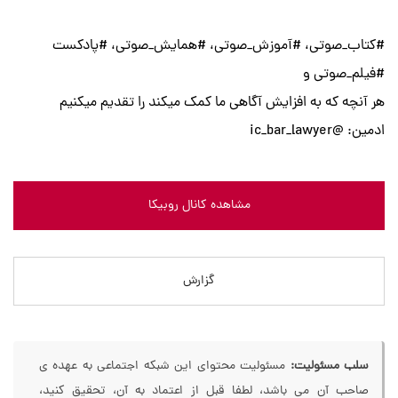
#کتاب_صوتی، #آموزش_صوتی، #همایش_صوتی، #پادکست
#فیلم_صوتی و
هر آنچه که به افزایش آگاهی ما کمک میکند را تقدیم میکنیم
ادمین: @ic_bar_lawyer
مشاهده کانال روبیکا
گزارش
سلب مسئولیت:
مسئولیت محتوای این شبکه اجتماعی به عهده ی
صاحب آن می باشد، لطفا قبل از اعتماد به آن، تحقیق کنید،