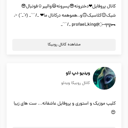
کانال پروفایل❤دخترونه😎پسرونه😃والپیر☺فوتبال😎
شیک😊کلاسیک🙃و..هموهمه درکانال ما❤ _/﹋_ (҂`_´) <,
︻╦╤─ ҉ @profael_king _/﹋_
مشاهده کانال روبیکا
ویدیو دپ لاو
کانال روبیکا ویدئو
کلیپ موزیک و استوری و پروفایل عاشقانه… ست های زیبا
😍