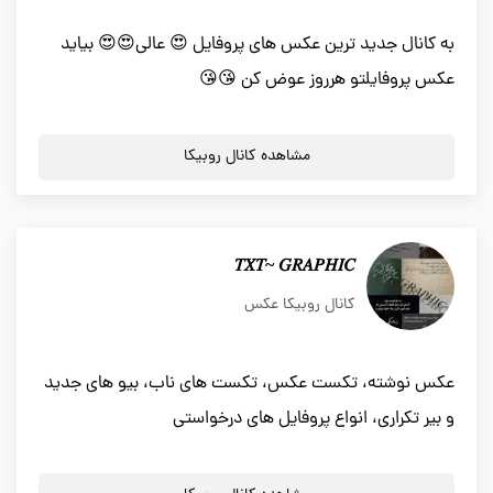
به کانال جدید ترین عکس های پروفایل 😍 عالی😍😍 بیاید
عکس پروفایلتو هرروز عوض کن 😘😘
مشاهده کانال روبیکا
𝑇𝑋𝑇~ 𝐺𝑅𝐴𝑃𝐻𝐼𝐶
کانال روبیکا عکس
عکس نوشته، تکست عکس، تکست های ناب، بیو های جدید
و بیر تکراری، انواع پروفایل های درخواستی