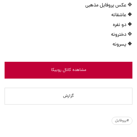
🔷 عکس پروفایل مذهبی
🔶 عاشقانه
🔶 دو نفره
🔷 دخترونه
🔶 پسرونه
مشاهده کانال روبیکا
گزارش
#پروفایل