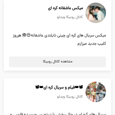
میکس عاشقانه کره ای
کانال روبیکا ویدئو
میکس سریال های کره ای چینی تایلندی عاشقانه😍🙈 هرروز
کلیپ جدید میزارم
مشاهده کانال روبیکا
📽👑فیلم و سریال کره ای👑📽
کانال روبیکا ویدئو
سریال های کره ای در حال پخش با زیرنویس چسبیده فارسی و