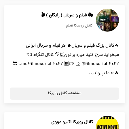
🎭 فیلم و سریال ( رایگان ) 🎬
کانال روبیکا فیلم
🔥کانال بزرگ فیلم و سریال🔥 هر فیلم و سریال ایرانی
میخواید سرچ کنید میاره براتون🙌💛 کانال تلگرام 👈
t.me/filmoserial_2022 🆔👉 🆔 @filmoserial_2022 🔚
🔥به ما بپیوندید
مشاهده کانال روبیکا
کانال روبیکا اکتیو مووی