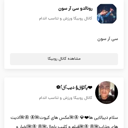
رونالدو سی آر سون
کانال روبیکا ورزش و تناسب اندام
سی آر سون
مشاهده کانال روبیکا
❤️پٵئؤݪؤ ديݕٵݪٵ⚽️
کانال روبیکا ورزش و تناسب اندام
سلام دیبالایی ها❤️💎 🦋🌺عکس های کیوت🌺🦋 🦋🌺ادیت
های جذاب🌺🦋 🦋🌺فیلم و کلیپ باحال🌺🦋 🦋🌺اخبار و