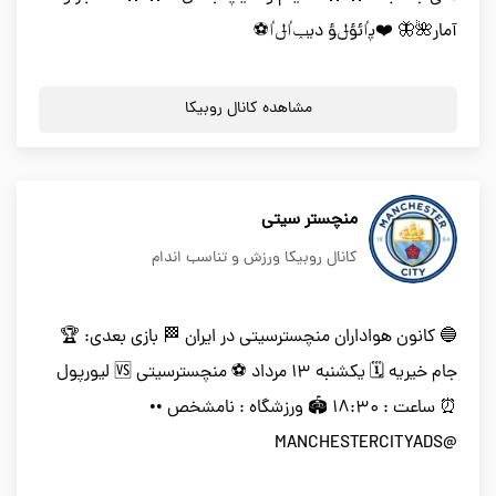
آمار🌺🦋 ❤️پٵئؤݪؤ ديݕٵݪٵ⚽️
مشاهده کانال روبیکا
منچستر سیتی
کانال روبیکا ورزش و تناسب اندام
🔵 کانون هواداران منچسترسیتی در ایران 🏁 بازی بعدی: 🏆
جام خیریه 🗓 یکشنبه ۱۳ مرداد ⚽️ منچسترسیتی 🆚 لیورپول
⏰ ساعت : ۱۸:۳۰ 🏟 ورزشگاه : نامشخص ••
@MANCHESTERCITYADS