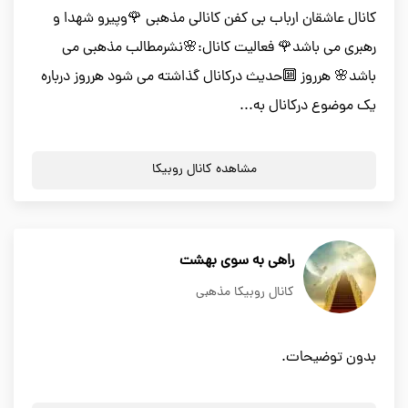
کانال عاشقان ارباب بی کفن کانالی مذهبی 🌹وپیرو شهدا و
رهبری می باشد🌹 فعالیت کانال:🌸نشرمطالب مذهبی می
باشد🌸 هرروز 🔟حدیث درکانال گذاشته می شود هرروز درباره
یک موضوع درکانال به...
مشاهده کانال روبیکا
راهی به سوی بهشت
کانال روبیکا مذهبی
بدون توضیحات.