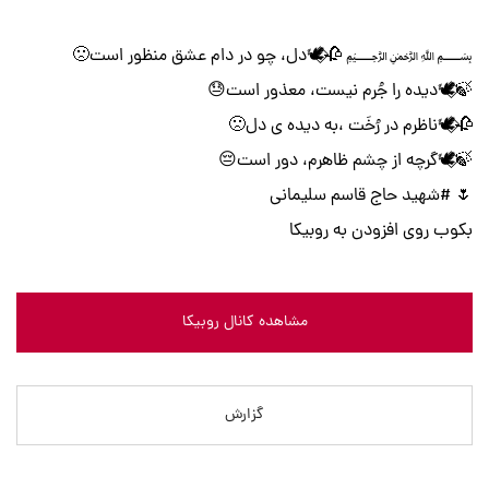
﷽ 🥀⃟🕊دل، چو در دام عشق منظور است🙁
🍃⃟🕊دیده را جُرم نیست، معذور است😓
🥀⃟🕊ناظرم در رُخَت ،به دیده ی دل🙁
🍃⃟🕊گرچه از چشم ظاهرم، دور است😔
🌷 #شهید حاج قاسم سلیمانی
بکوب روی افزودن به روبیکا
مشاهده کانال روبیکا
گزارش