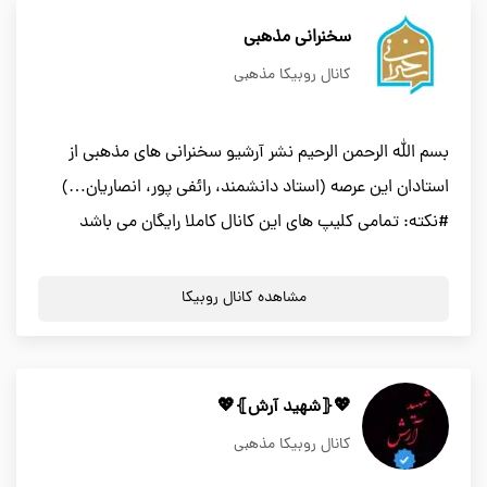
سخنرانی مذهبی
کانال روبیکا مذهبی
بسم الله الرحمن الرحیم نشر آرشیو سخنرانی های مذهبی از
استادان این عرصه (استاد دانشمند، رائفی پور، انصاریان…)
#نکته: تمامی کلیپ های این کانال کاملا رایگان می باشد
مشاهده کانال روبیکا
💖⦃شهید آرش⦄💖
کانال روبیکا مذهبی