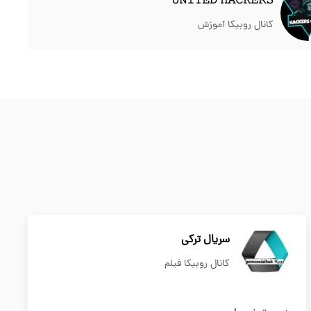
𝚄𝙽𝙸𝚃𝙴𝙳 𝙷𝙰𝙲𝙺𝙴𝚁𝚂
کانال روبیکا آموزش
سریال ترکي
کانال روبیکا فیلم