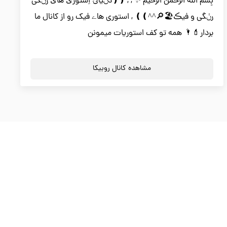
بِسم الله اَلرحمن اَلرحیم ✨ , , ❪❪دݩیاۍ اِستوریٚ هایٚ رݩگی
رݩگی و فیڪ🏖🔎^^❫❫ , استوری هاے فیک رو از کانال ما
بردار💄🌂 همه تو کف استوریات میمونن
مشاهده کانال روبیکا