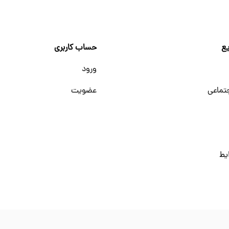
ع
حساب کاربری
ورود
تماعی
عضویت
یط