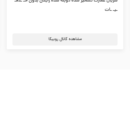
سریال عمارت تسخیر شده دوبله شده رایگان بدون حـ ـذفـ
ـیـ ـات
مشاهده کانال روبیکا